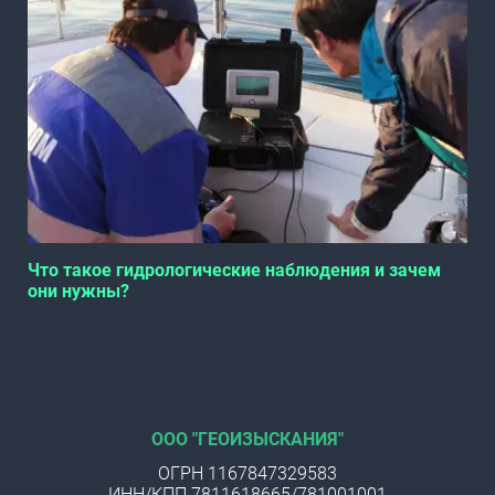
Что такое гидрологические наблюдения и зачем
они нужны?
ООО "ГЕОИЗЫСКАНИЯ"
ОГРН 1167847329583
ИНН/КПП 7811618665/781001001