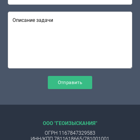
Описание задачи
ООО "ГЕОИЗЫСКАНИЯ"
ОГРН 1167847329583
ИНН/КПП 7811618665/781001001